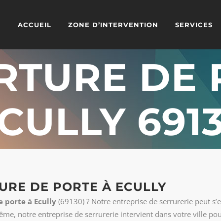
ACCUEIL
ZONE D’INTERVENTION
SERVICES
RTURE DE 
CULLY 691
URE DE PORTE À ECULLY
 porte à Ecully
(69130) ? Notre entreprise de serrurerie peut s’
ême, notre entreprise de serrurerie intervient dans votre ville po