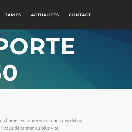
TARIFS
ACTUALITÉS
CONTACT
PORTE
30
en charger en intervenant dans des délais
ur vous dépanner au plus vite.