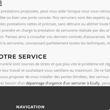
É
s prestations proposées, peut vous aider lorsque vous vous retrou
illée ou bien une porte coincée. Nos serruriers sont des experts q
 des prestations nettes et précises, sans détruire ou abîmer toute
t prendre en charge la prestation de serrurerie réalisée par des 
on. Pensez ainsi à consulter vos derniers contrats d’assurances. 
est la serrurerie, connaissant parfaitement toutes les techniques, 
OTRE SERVICE
rerie sont sources de stress et que plus vite le problème est régl
 leur travail et souhaitant vous satisfaire au maximum. De ce fai
us proposer de vous installer des portes blindées, des verrous 
vez besoin d’un
dépannage d’urgence d’un serrurier à Ecully
, pens
NAVIGATION